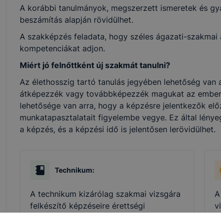
A korábbi tanulmányok, megszerzett ismeretek és gya
beszámítás alapján rövidülhet.
A szakképzés feladata, hogy széles ágazati-szakmai al
kompetenciákat adjon.
Miért jó felnőttként új szakmát tanulni?
Az élethosszig tartó tanulás jegyében lehetőség van a
átképezzék vagy továbbképezzék magukat az ember
lehetősége van arra, hogy a képzésre jelentkezők elő
munkatapasztalatait figyelembe vegye. Ez által lénye
a képzés, és a képzési idő is jelentősen lerövidülhet.
Technikum:
A technikum kizárólag szakmai vizsgára
A
felkészítő képzéseire érettségi
v
végzettséggel lehet jelentkezni. A
j