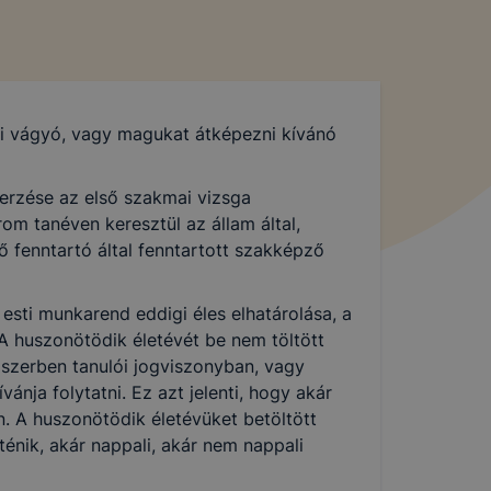
ni vágyó, vagy magukat átképezni kívánó
erzése az első szakmai vizsga
om tanéven keresztül az állam által,
 fenntartó által fenntartott szakképző
sti munkarend eddigi éles elhatárolása, a
A huszonötödik életévét be nem töltött
dszerben tanulói jogviszonyban, vagy
ánja folytatni. Ez azt jelenti, hogy akár
n. A huszonötödik életévüket betöltött
énik, akár nappali, akár nem nappali