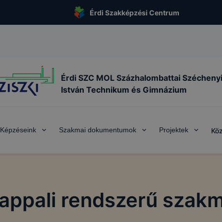
Érdi Szakképzési Centrum
Érdi SZC MOL Százhalombattai Szécheny
István Technikum és Gimnázium
Képzéseink
Szakmai dokumentumok
Projektek
Köz
nappali rendszerű szakm