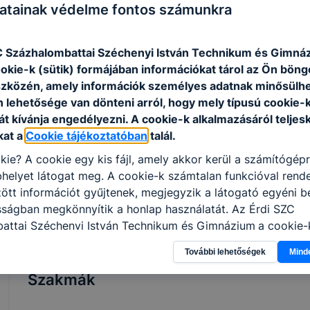
atainak védelme fontos számunkra
képzési idő főszabály szerint 2 év, de a
k
fent leírtak szerint rövidebb is lehet. A
e
képzés ágazati alapoktatásból és
s
C Százhalombattai Széchenyi István Technikum és Gimná
szakirányú oktatásból áll. Utóbbi a
r
ookie-k (sütik) formájában információkat tárol az Ön bön
képzésben részt vevőt foglalkoztató
a
szközén, amely információk személyes adatnak minősülhe
vállalatnál is történhet,
á
n lehetősége van dönteni arról, hogy mely típusú cookie-
munkaszerződése megfelelő
f
t kívánja engedélyezni. A cookie-k alkalmazásáról teljes
módosításával. A szakmai vizsga sikeres
m
kat a
Cookie tájékoztatóban
talál.
teljesítésével államilag elismert
m
kie? A cookie egy kis fájl, amely akkor kerül a számítógép
szakképzettséget igazoló oklevelet
t
helyet látogat meg. A cookie-k számtalan funkcióval rend
szerezhet a tanuló, illetve a képzésben
s
tt információt gyűjtenek, megjegyzik a látogató egyéni beá
részt vevő.
b
sságban megkönnyítik a honlap használatát. Az É
rdi SZC
attai Széchenyi István Technikum és Gimnázium
a cookie-
élokból használja: információ gyűjtése azzal kapcsolatba
További lehetőségek
Mind
n a honlapot -annak felmérésével, hogy a honlap melyik rés
vagy használja leginkább, így megtudhatjuk, hogyan biztos
Szakmák
lhasználói élményt, ha ismét meglátogatja oldalunkat, hon
. Hogyan ellenőrizheti és hogyan tudja kikapcsolni a cookie