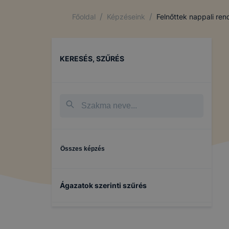
/
/
Főoldal
Képzéseink
Felnőttek nappali re
KERESÉS, SZŰRÉS
Összes képzés
Ágazatok szerinti szűrés