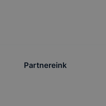
Minden mode
legtöbb bö
ezek általá
célja honl
lehetővé té
előfordulha
teljes körű
böngészőjé
Partnereink