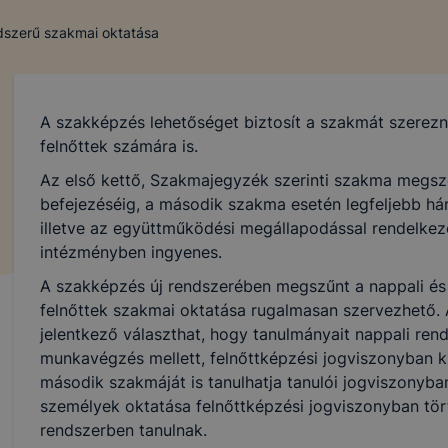
ndszerű szakmai oktatása
A szakképzés lehetőséget biztosít a szakmát szerez
felnőttek számára is.
Az első kettő, Szakmajegyzék szerinti szakma megsz
befejezéséig, a második szakma esetén legfeljebb hár
illetve az együttműködési megállapodással rendelkező
intézményben ingyenes.
A szakképzés új rendszerében megszűnt a nappali és e
felnőttek szakmai oktatása rugalmasan szervezhető. 
jelentkező választhat, hogy tanulmányait nappali ren
munkavégzés mellett, felnőttképzési jogviszonyban kív
második szakmáját is tanulhatja tanulói jogviszonyba
személyek oktatása felnőttképzési jogviszonyban tört
rendszerben tanulnak.