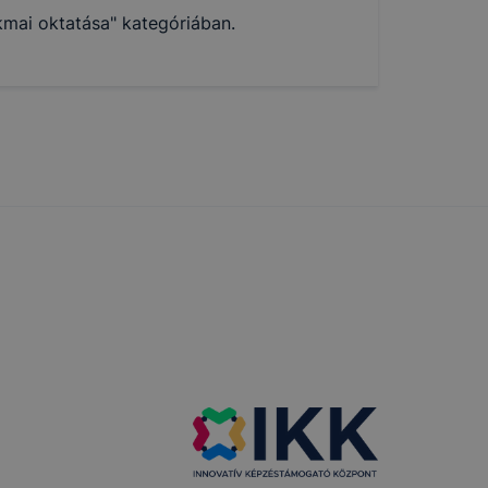
mai oktatása" kategóriában.
ztatását. A
kie-kat, de
ookie-k
 vagy
ése által
kcióinak
ödni