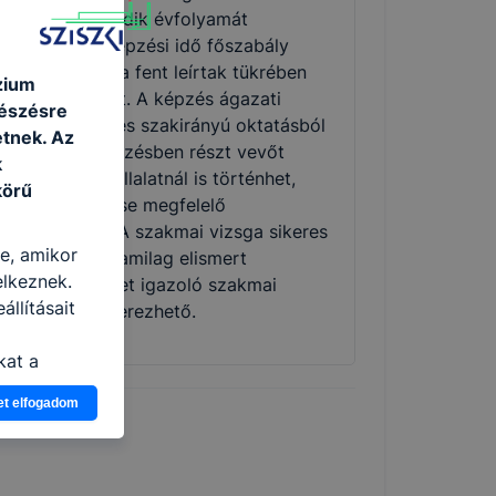
özépiskola tizedik évfolyamát
lvégezték. A képzési idő főszabály
zerint 2 év, de a fent leírtak tükrében
zium
övidebb is lehet. A képzés ágazati
gészésre
lapoktatásból és szakirányú oktatásból
tnek. Az
ll. Utóbbi a képzésben részt vevőt
k
oglalkoztató vállalatnál is történhet,
körű
unkaszerződése megfelelő
ódosításával. A szakmai vizsga sikeres
re, amikor
eljesítésével államilag elismert
elkeznek.
zakképzettséget igazoló szakmai
llításait
izonyítvány szerezhető.
kat a
n, hogyan
et elfogadom
zeit
ítsunk Önnek
lap
-kat?