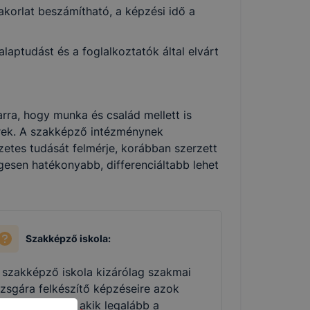
korlat beszámítható, a képzési idő a
aptudást és a foglalkoztatók által elvárt
rra, hogy munka és család mellett is
ek. A szakképző intézménynek
zetes tudását felmérje, korábban szerzett
gesen hatékonyabb, differenciáltabb lehet
Szakképző iskola:
 szakképző iskola kizárólag szakmai
izsgára felkészítő képzéseire azok
elentkezhetnek, akik legalább a