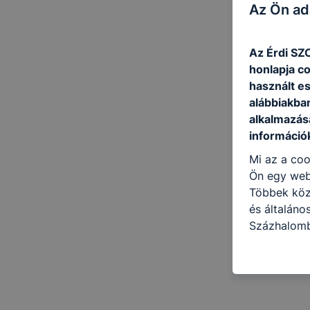
Az Ön ad
Az É
rdi SZ
honlapja c
használt e
alábbiakba
alkalmazásá
információ
Mi az a coo
Ön egy web
Többek közö
és általáno
Százhalomb
következő c
használja Ö
látogatja, 
még jobb fe
fejlesztése