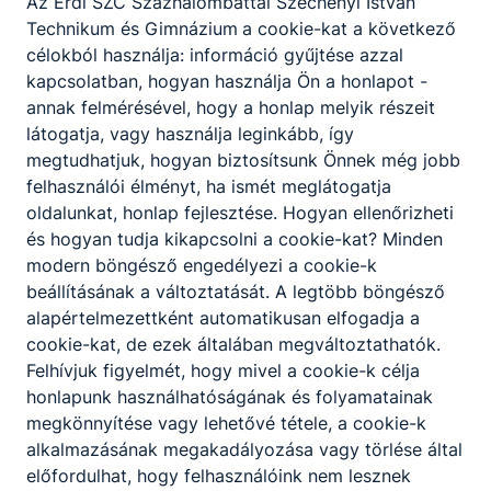
Az É
rdi SZC Százhalombattai Széchenyi István
Technikum és Gimnázium
a cookie-kat a következő
célokból használja: információ gyűjtése azzal
kapcsolatban, hogyan használja Ön a honlapot -
annak felmérésével, hogy a honlap melyik részeit
látogatja, vagy használja leginkább, így
megtudhatjuk, hogyan biztosítsunk Önnek még jobb
felhasználói élményt, ha ismét meglátogatja
oldalunkat, honlap fejlesztése. Hogyan ellenőrizheti
és hogyan tudja kikapcsolni a cookie-kat? Minden
modern böngésző engedélyezi a cookie-k
beállításának a változtatását. A legtöbb böngésző
alapértelmezettként automatikusan elfogadja a
cookie-kat, de ezek általában megváltoztathatók.
Felhívjuk figyelmét, hogy mivel a cookie-k célja
honlapunk használhatóságának és folyamatainak
megkönnyítése vagy lehetővé tétele, a cookie-k
alkalmazásának megakadályozása vagy törlése által
előfordulhat, hogy felhasználóink nem lesznek