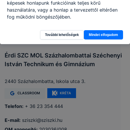
képesek honlapunk funkcióinak teljes körű
használatára, vagy a honlap a tervezettől eltérően
fog működni böngészőjében.
További lehetőségek
Mindet elfogadom
Érdi SZC MOL Százhalombattai Széchenyi
István Technikum és Gimnázium
2440 Százhalombatta, Iskola utca 3.
CLASSROOM
KRÉTA
Telefon:
+ 36 23 354 444
E-mail:
sziszki@sziszki.hu
OM azonosító:
203036/008