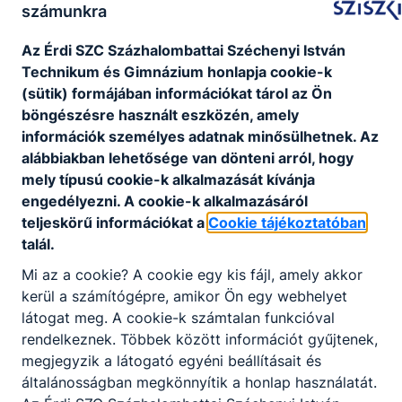
számunkra
A 2007-2008. tanévben indult először ez a képzés
intézményünkben egy osztállyal. A nyelvi
Az É
rdi SZC Százhalombattai Széchenyi István
előkészítő évfolyam célkitűzése az iskolában
Technikum és Gimnázium
honlapja cookie-k
oktatott idegen nyelvek (angol, német) mind
(sütik) formájában információkat tárol az Ön
alaposabb elsajátítása és bizonyos közismereti
böngészésre használt eszközén, amely
tantárgyak (magyar nyelv, matematika)
információk személyes adatnak minősülhetnek. Az
felzárkóztatása, szinten tartása. Kiemelt szerepet
alábbiakban lehetősége van dönteni arról, hogy
kap a képzési struktúrában a digitális kultúra
mely típusú cookie-k alkalmazását kívánja
tantárgy is. Az osztály fő nyelve az angol (10
engedélyezni. A cookie-k alkalmazásáról
óra/hét), második nyelve a német (6 óra/hét).
teljeskörű információkat a
Cookie tájékoztatóban
talál.
Mi az a cookie? A cookie egy kis fájl, amely akkor
kerül a számítógépre, amikor Ön egy webhelyet
látogat meg. A cookie-k számtalan funkcióval
rendelkeznek. Többek között információt gyűjtenek,
Partnereink
megjegyzik a látogató egyéni beállításait és
általánosságban megkönnyítik a honlap használatát.