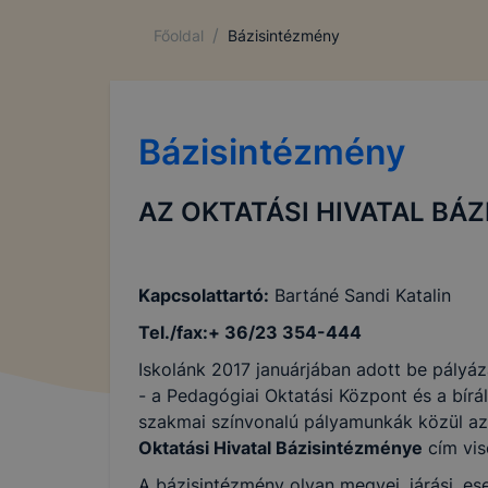
/
Főoldal
Bázisintézmény
Bázisintézmény
AZ OKTATÁSI HIVATAL BÁ
Kapcsolattartó:
Bartáné Sandi Katalin
Tel./fax:+ 36/23 354-444
Iskolánk 2017 januárjában adott be pályá
- a Pedagógiai Oktatási Központ és a bírál
szakmai színvonalú pályamunkák közül a
Oktatási Hivatal Bázisintézménye
cím vis
A bázisintézmény olyan megyei, járási, e