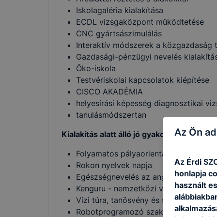
Iskolagaléria kialakítása
ECDL vizsgaközpont működtetése
CNC gyártsászimulálás
Interaktív módszerek a közgazdaság t
Gazdasági-pénzügyi nevelés kialakítá
Öko-iskola
Testvériskolai kapcsolatok kiépítése
CISCO AKADÉMIA
helyesírási képesség diagnosztikai viz
tanulásmódszertan
Az Ön ad
Kialakítás alatt álló jó gyakorlatok:
Folyamatos pályaorientáció
Az É
rdi SZ
Rokon nyelvek napja
honlapja c
Egészségnevelés az angolórán interak
használt e
Kenguru - nemzetközi verseny népsze
alábbiakba
Vízi túra, tanösvény és sárkányhajózá
alkalmazásá
Robotprogramozó szakkör