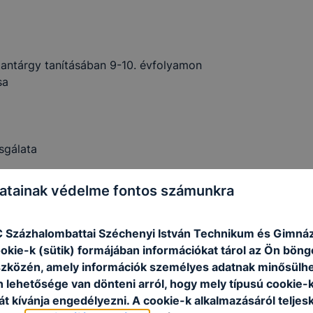
antárgy tanításában 9-10. évfolyamon
sa
sgálata
atainak védelme fontos számunkra
C Százhalombattai Széchenyi István Technikum és Gimná
ookie-k (sütik) formájában információkat tárol az Ön bön
tív és angol nyelvű segédanyagokkal
szközén, amely információk személyes adatnak minősülhe
rűsítése (matematika)
n lehetősége van dönteni arról, hogy mely típusú cookie-
s
t kívánja engedélyezni. A cookie-k alkalmazásáról teljes