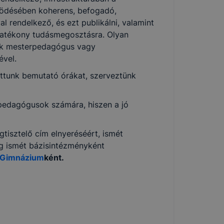
űködésében koherens, befogadó,
 rendelkező, és ezt publikálni, valamint
 hatékony tudásmegosztásra. Olyan
dik mesterpedagógus vagy
ével.
ttunk bemutató órákat, szerveztünk
pedagógusok számára, hiszen a jó
gtisztelő cím elnyeréséért, ismét
ig ismét bázisintézményként
s Gimnázium
ként.