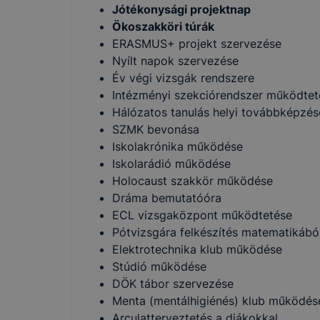
Jótékonysági projektnap
Ökoszakköri túrák
ERASMUS+ projekt szervezése
Nyílt napok szervezése
Év végi vizsgák rendszere
Intézményi szekciórendszer működtet
Hálózatos tanulás helyi továbbképzé
SZMK bevonása
Iskolakrónika működése
Iskolarádió működése
Holocaust szakkör működése
Dráma bemutatóóra
ECL vizsgaközpont működtetése
Pótvizsgára felkészítés matematikábó
Elektrotechnika klub működése
Stúdió működése
DÖK tábor szervezése
Menta (mentálhigiénés) klub működés
Arculatterveztetés a diákokkal