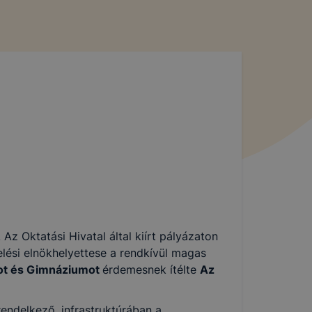
Az Oktatási Hivatal által kiírt pályázaton
elési elnökhelyettese a rendkívül magas
ot és Gimnáziumot
érdemesnek ítélte
Az
endelkező, infrastruktúrában a