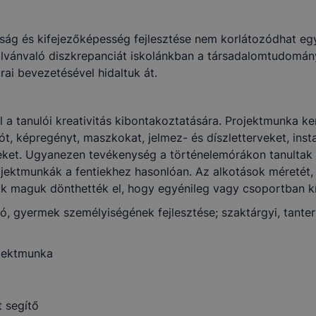
ben.
sság és kifejezőképesség fejlesztése nem korlátozódhat eg
ilvánvaló diszkrepanciát iskolánkban a társadalomtudomán
ai bevezetésével hidaltuk át.
l a tanulói kreativitás kibontakoztatására. Projektmunka ke
iót, képregényt, maszkokat, jelmez- és díszletterveket, inst
ket. Ugyanezen tevékenység a történelemórákon tanultak els
ektmunkák a fentiekhez hasonlóan. Az alkotások méretét, a
k maguk dönthették el, hogy egyénileg vagy csoportban k
ó, gyermek személyiségének fejlesztése; szaktárgyi, tanter
jektmunka
t segítő