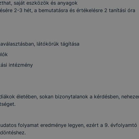
zthat, saját eszközök és anyagok
ésére 2-3 hét, a bemutatásra és értékelésre 2 tanítási óra
yaválasztásban, látókörük tágítása
lók
ási intézmény
 diákok életében, sokan bizonytalanok a kérdésben, nehe
tséget.
tudatos folyamat eredménye legyen, ezért a 9. évfolyamtó 
s döntéshez.