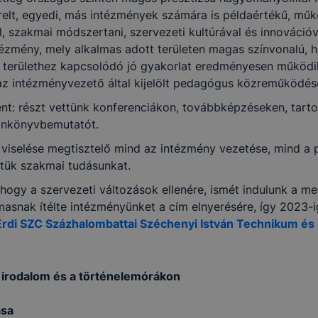
relt, egyedi, más intézmények számára is példaértékű, m
szakmai módszertani, szervezeti kultúrával és innovációval
tézmény, mely alkalmas adott területen magas színvonalú,
si területhez kapcsolódó jó gyakorlat eredményesen műkö
z intézményvezető által kijelölt pedagógus közreműködés
t: részt vettünk konferenciákon, továbbképzéseken, tarto
ankönyvbemutatót.
viselése megtisztelő mind az intézmény vezetése, mind a 
ttük szakmai tudásunkat.
 hogy a szervezeti változások ellenére, ismét indulunk a me
lmasnak ítélte intézményünket a cím elnyerésére, így 2023-
Érdi SZC Százhalombattai Széchenyi István Technikum é
 irodalom és a történelemórákon
ása