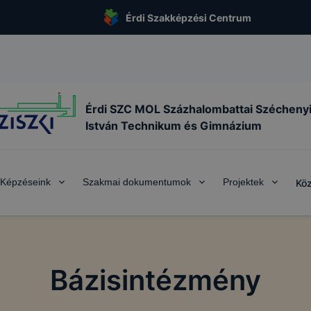
Érdi Szakképzési Centrum
Érdi SZC MOL Százhalombattai Szécheny
István Technikum és Gimnázium
Képzéseink
Szakmai dokumentumok
Projektek
Köz
Bázisintézmény