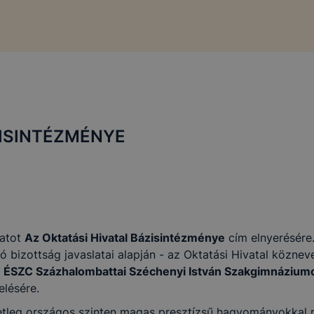
ZISINTÉZMÉNYE
zatot
Az Oktatási Hivatal Bázisintézménye
cím elnyerésére. 
ó bizottság javaslatai alapján - az Oktatási Hivatal köznev
z
ÉSZC Százhalombattai Széchenyi István Szakgimnázium
elésére.
setleg országos szinten magas presztízsű hagyományokkal r