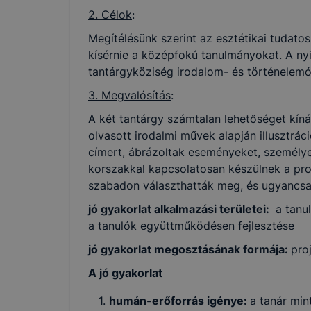
böngészőjé
2. Célok
:
Megítélésünk szerint az esztétikai tudato
kísérnie a középfokú tanulmányokat. A ny
tantárgyköziség irodalom- és történelemór
3. Megvalósítás
:
A két tantárgy számtalan lehetőséget kíná
olvasott irodalmi művek alapján illusztrác
címert, ábrázoltak eseményeket, személye
korszakkal kapcsolatosan készülnek a proj
szabadon választhatták meg, és ugyancsa
jó gyakorlat alkalmazási területei:
a tanul
a tanulók együttműködésen fejlesztése
jó gyakorlat megosztásának formája:
pro
A jó gyakorlat
humán-erőforrás igénye:
a tanár min