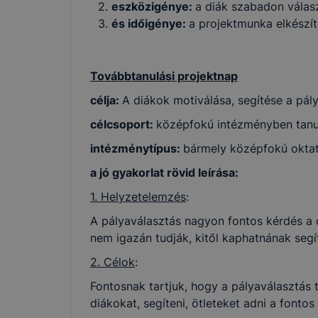
eszközigénye:
a diák szabadon válas
és időigénye:
a projektmunka elkészít
Továbbtanulási projektnap
célja:
A diákok motiválása, segítése a pál
célcsoport:
középfokú intézményben tanu
intézménytípus:
bármely középfokú oktat
a jó gyakorlat rövid leírása:
1. Helyzetelemzés
:
A pályaválasztás nagyon fontos kérdés a
nem igazán tudják, kitől kaphatnának segí
2. Célok
:
Fontosnak tartjuk, hogy a pályaválasztás 
diákokat, segíteni, ötleteket adni a fonto