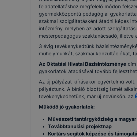
feladatellátáshoz megfelelő módon felsze
gyermekközpontú pedagógiai gyakorlattal, 
szakmai szolgáltatásként átadni képes in
intézmény, melyben az adott szolgáltatá
mesterpedagógus szaktanácsadó, illetve a
3 évig tevékenykedtünk bázisintézménykén
műhelymunkát, szakmai konzultációkat, t
Az Oktatási Hivatal Bázisintézménye
cím 
gyakorlatok átadásával tovább fejleszthe
Az új pályázat kiírásakor egyértelmű volt,
pályáztunk. A bíráló bizottság ismét alka
tevékenykedhetünk, már új nevünkön: az
Működő jó gyakorlatok:
Művészeti tantárgyköziség a magyar
Továbbtanulási projektnap
Kortárs segítők képzése és támogat