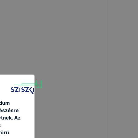
zium
gészésre
tnek. Az
k
körű