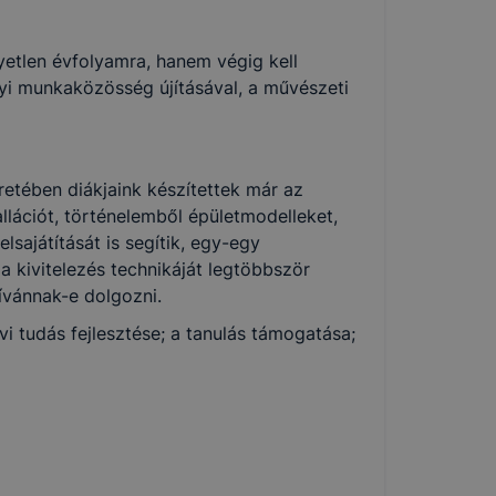
yetlen évfolyamra, hanem végig kell
yi munkaközösség újításával, a művészeti
retében diákjaink készítettek már az
allációt, történelemből épületmodelleket,
ajátítását is segítik, egy-egy
 kivitelezés technikáját legtöbbször
ívánnak-e dolgozni.
vi tudás fejlesztése; a tanulás támogatása;