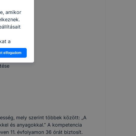
re, amikor
elkeznek.
llításait
kat a
n, hogyan
et elfogadom
zeit
ítsunk Önnek
tése
lap
-kat?
ztatását. A
kie-kat, de
ookie-k
 vagy
ése által
esség, mely szerint többek között: „A
kcióinak
ekkel és anyagokkal.” A kompetencia
ödni
ven 11. évfolyamon 36 órát biztosít.