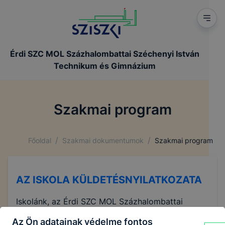
Érdi SZC MOL Százhalombattai Széchenyi István
Technikum és Gimnázium
Szakmai program
/
/
Főoldal
Szakmai dokumentumok
Szakmai program
AZ ISKOLA KÜLDETÉSNYILATKOZATA
Iskolánk, az Érdi SZC MOL Százhalombattai
Széchenyi István Technikum és Gimnázium
Az Ön adatainak védelme fontos