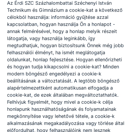
Az É
rdi SZC Százhalombattai Széchenyi István
Technikum és Gimnázium
a cookie-kat a következő
célokból használja: információ gyűjtése azzal
kapcsolatban, hogyan használja Ön a honlapot -
annak felmérésével, hogy a honlap melyik részeit
látogatja, vagy használja leginkább, így
megtudhatjuk, hogyan biztosítsunk Önnek még jobb
felhasználói élményt, ha ismét meglátogatja
oldalunkat, honlap fejlesztése. Hogyan ellenőrizheti
és hogyan tudja kikapcsolni a cookie-kat? Minden
modern böngésző engedélyezi a cookie-k
beállításának a változtatását. A legtöbb böngésző
alapértelmezettként automatikusan elfogadja a
cookie-kat, de ezek általában megváltoztathatók.
Felhívjuk figyelmét, hogy mivel a cookie-k célja
honlapunk használhatóságának és folyamatainak
megkönnyítése vagy lehetővé tétele, a cookie-k
alkalmazásának megakadályozása vagy törlése által
előfordulhat, hogy felhasználóink nem lesznek