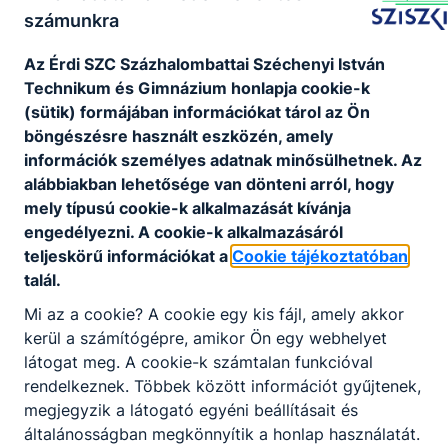
elkötelezi magát arra,elkötelezi magát arra, hogy
számunkra
oktató-nevelő munkáját úgy végzi, hogy diákjai a
közösségért munkálkodó, egyéniségüket
Az É
rdi SZC Százhalombattai Széchenyi István
széleskörűen kibontakoztató, a polgári
Technikum és Gimnázium
honlapja cookie-k
értékrendet betartó, és boldogulásuk érdekében
(sütik) formájában információkat tárol az Ön
megújulni mindig kész, mind a felsőoktatásban,
böngészésre használt eszközén, amely
mind a munka világában helytálló, felelősségteljes
információk személyes adatnak minősülhetnek. Az
felnőtté váljanak.
alábbiakban lehetősége van dönteni arról, hogy
mely típusú cookie-k alkalmazását kívánja
SZP_2025_sziszki.pdf
engedélyezni. A cookie-k alkalmazásáról
Letöltés
teljeskörű információkat a
Cookie tájékoztatóban
talál.
Mi az a cookie? A cookie egy kis fájl, amely akkor
kerül a számítógépre, amikor Ön egy webhelyet
látogat meg. A cookie-k számtalan funkcióval
rendelkeznek. Többek között információt gyűjtenek,
Partnereink
megjegyzik a látogató egyéni beállításait és
általánosságban megkönnyítik a honlap használatát.