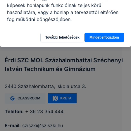
képesek honlapunk funkcióinak teljes körű
használatára, vagy a honlap a tervezettől eltérően
fog működni böngészőjében.
További lehetőségek
Mindet elfogadom
Érdi SZC MOL Százhalombattai Széchenyi
István Technikum és Gimnázium
2440 Százhalombatta, Iskola utca 3.
CLASSROOM
KRÉTA
Telefon:
+ 36 23 354 444
E-mail:
sziszki@sziszki.hu