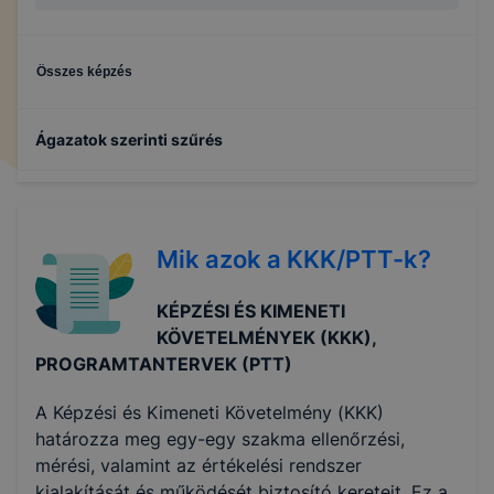
Összes képzés
Ágazatok szerinti szűrés
Elektronika és elektrotechnika
Mik azok a KKK/PTT-k?
Gépészet
KÉPZÉSI ÉS KIMENETI
Informatika és távközlés
KÖVETELMÉNYEK (KKK),
PROGRAMTANTERVEK (PTT)
Közlekedés és szállítmányozás
A Képzési és Kimeneti Követelmény (KKK)
határozza meg egy-egy szakma ellenőrzési,
Gazdálkodás és menedzsment
mérési, valamint az értékelési rendszer
kialakítását és működését biztosító kereteit. Ez a