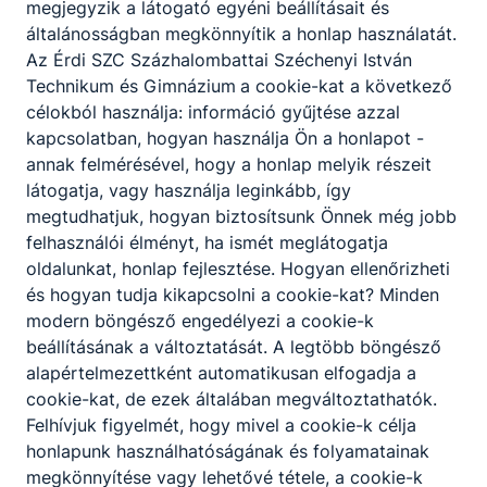
megjegyzik a látogató egyéni beállításait és
KKK
PTT
általánosságban megkönnyítik a honlap használatát.
Az É
rdi SZC Százhalombattai Széchenyi István
Informatika és távközlés
Technikum és Gimnázium
a cookie-kat a következő
célokból használja: információ gyűjtése azzal
kapcsolatban, hogyan használja Ön a honlapot -
Informatikai rendszer- és alkalmazás-
annak felmérésével, hogy a honlap melyik részeit
üzemeltető technikus
látogatja, vagy használja leginkább, így
KKK
PTT
megtudhatjuk, hogyan biztosítsunk Önnek még jobb
felhasználói élményt, ha ismét meglátogatja
Szoftverfejlesztő és -tesztelő
oldalunkat, honlap fejlesztése. Hogyan ellenőrizheti
és hogyan tudja kikapcsolni a cookie-kat? Minden
KKK
PTT
modern böngésző engedélyezi a cookie-k
beállításának a változtatását. A legtöbb böngésző
Közlekedés és szállítmányozás
alapértelmezettként automatikusan elfogadja a
cookie-kat, de ezek általában megváltoztathatók.
Felhívjuk figyelmét, hogy mivel a cookie-k célja
Logisztikai technikus
honlapunk használhatóságának és folyamatainak
megkönnyítése vagy lehetővé tétele, a cookie-k
KKK
PTT