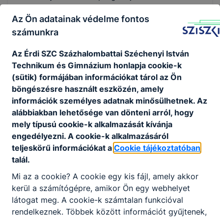
kidolgozásához.
Az Ön adatainak védelme fontos
számunkra
Elektronika és elektrotechnika
Az É
rdi SZC Százhalombattai Széchenyi István
Technikum és Gimnázium
honlapja cookie-k
(sütik) formájában információkat tárol az Ön
Elektronikai technikus
böngészésre használt eszközén, amely
információk személyes adatnak minősülhetnek. Az
KKK
PTT
alábbiakban lehetősége van dönteni arról, hogy
mely típusú cookie-k alkalmazását kívánja
Gépészet
engedélyezni. A cookie-k alkalmazásáról
teljeskörű információkat a
Cookie tájékoztatóban
talál.
Gépész technikus
Mi az a cookie? A cookie egy kis fájl, amely akkor
KKK
PTT
kerül a számítógépre, amikor Ön egy webhelyet
látogat meg. A cookie-k számtalan funkcióval
Gépgyártás-technológiai technikus
rendelkeznek. Többek között információt gyűjtenek,