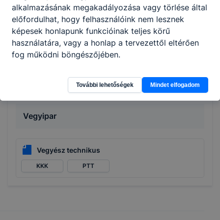
alkalmazásának megakadályozása vagy törlése által
előfordulhat, hogy felhasználóink nem lesznek
képesek honlapunk funkcióinak teljes körű
Gazdálkodás és menedzsment
használatára, vagy a honlap a tervezettől eltérően
fog működni böngészőjében.
Pénzügyi-számviteli ügyintéző
KKK
PTT
További lehetőségek
Mindet elfogadom
Vegyipar
Vegyész technikus
KKK
PTT