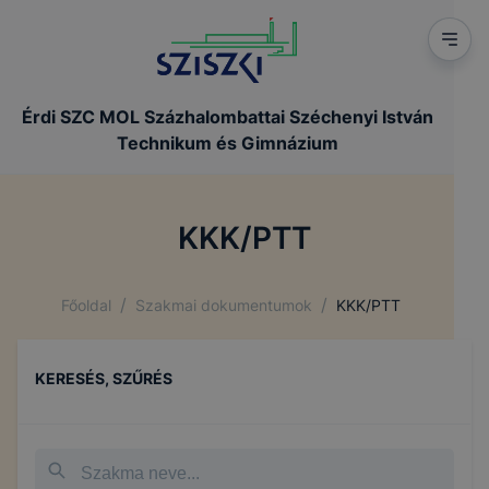
Érdi SZC MOL Százhalombattai Széchenyi István
Technikum és Gimnázium
KKK/PTT
/
/
Főoldal
Szakmai dokumentumok
KKK/PTT
KERESÉS, SZŰRÉS