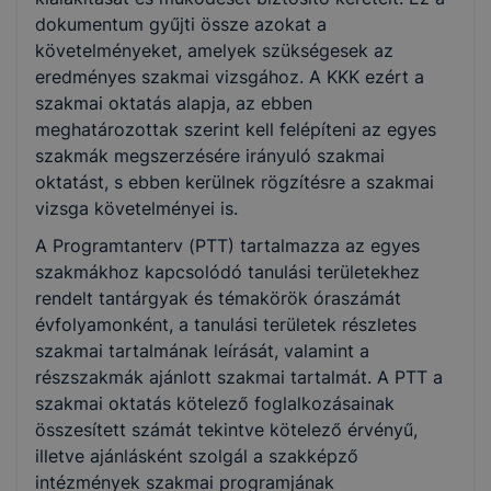
dokumentum gyűjti össze azokat a
Vegyipar
követelményeket, amelyek szükségesek az
eredményes szakmai vizsgához. A KKK ezért a
szakmai oktatás alapja, az ebben
meghatározottak szerint kell felépíteni az egyes
szakmák megszerzésére irányuló szakmai
oktatást, s ebben kerülnek rögzítésre a szakmai
vizsga követelményei is.
A Programtanterv (PTT) tartalmazza az egyes
szakmákhoz kapcsolódó tanulási területekhez
rendelt tantárgyak és témakörök óraszámát
évfolyamonként, a tanulási területek részletes
szakmai tartalmának leírását, valamint a
részszakmák ajánlott szakmai tartalmát. A PTT a
szakmai oktatás kötelező foglalkozásainak
összesített számát tekintve kötelező érvényű,
illetve ajánlásként szolgál a szakképző
intézmények szakmai programjának