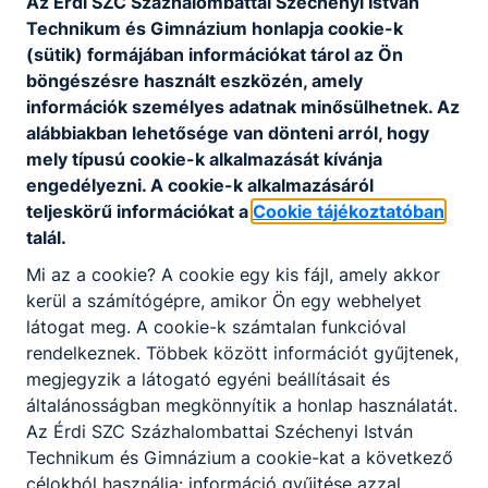
Az É
rdi SZC Százhalombattai Széchenyi István
Technikum és Gimnázium
honlapja cookie-k
angol nyelv érettségi vizsga
ESEMÉNY
(sütik) formájában információkat tárol az Ön
böngészésre használt eszközén, amely
2026. május 7.
információk személyes adatnak minősülhetnek. Az
alábbiakban lehetősége van dönteni arról, hogy
mely típusú cookie-k alkalmazását kívánja
Időpont:
2026. máj. 7. 7:00
engedélyezni. A cookie-k alkalmazásáról
teljeskörű információkat a
Cookie tájékoztatóban
angol nyelv írásbeli érettségi vizsga
talál.
Mi az a cookie? A cookie egy kis fájl, amely akkor
kerül a számítógépre, amikor Ön egy webhelyet
történelem érettségi vizsga
ESEMÉNY
látogat meg. A cookie-k számtalan funkcióval
rendelkeznek. Többek között információt gyűjtenek,
2026. május 6.
megjegyzik a látogató egyéni beállításait és
általánosságban megkönnyítik a honlap használatát.
Az É
rdi SZC Százhalombattai Széchenyi István
Technikum és Gimnázium
a cookie-kat a következő
Időpont:
2026. máj. 6. 7:00
célokból használja: információ gyűjtése azzal