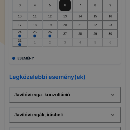
3
4
5
6
7
8
9
10
11
12
13
14
15
16
17
18
19
20
21
22
23
24
25
26
27
28
29
30
31
1
2
3
4
5
6
ESEMÉNY
Legközelebbi esemény(ek)
Javítóvizsga: konzultáció
Javítóvizsgák, írásbeli