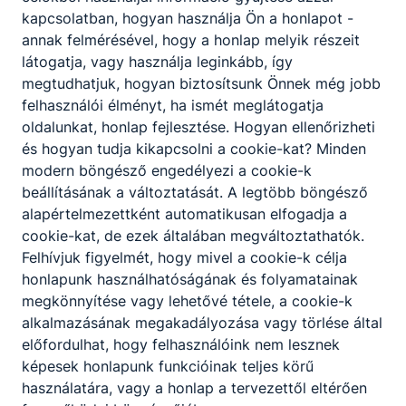
történelem írásbeli érettségi vizsga
kapcsolatban, hogyan használja Ön a honlapot -
annak felmérésével, hogy a honlap melyik részeit
látogatja, vagy használja leginkább, így
megtudhatjuk, hogyan biztosítsunk Önnek még jobb
matematika érettségi vizsga
ESEMÉNY
felhasználói élményt, ha ismét meglátogatja
oldalunkat, honlap fejlesztése. Hogyan ellenőrizheti
2026. május 5.
és hogyan tudja kikapcsolni a cookie-kat? Minden
modern böngésző engedélyezi a cookie-k
beállításának a változtatását. A legtöbb böngésző
Időpont:
2026. máj. 5. 7:00
alapértelmezettként automatikusan elfogadja a
cookie-kat, de ezek általában megváltoztathatók.
matematika írásbeli érettségi vizsga
Felhívjuk figyelmét, hogy mivel a cookie-k célja
honlapunk használhatóságának és folyamatainak
megkönnyítése vagy lehetővé tétele, a cookie-k
alkalmazásának megakadályozása vagy törlése által
magyar nyelv és irodalom érettségi
ESEMÉNY
előfordulhat, hogy felhasználóink nem lesznek
vizsga
képesek honlapunk funkcióinak teljes körű
használatára, vagy a honlap a tervezettől eltérően
2026. május 4.