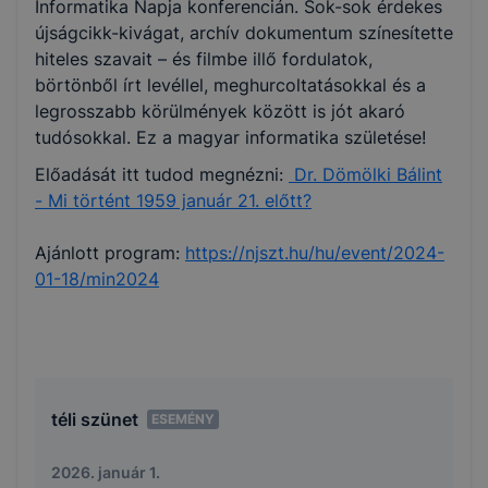
Informatika Napja konferencián. Sok-sok érdekes
újságcikk-kivágat, archív dokumentum színesítette
hiteles szavait – és filmbe illő fordulatok,
börtönből írt levéllel, meghurcoltatásokkal és a
legrosszabb körülmények között is jót akaró
tudósokkal. Ez a magyar informatika születése!
Előadását itt tudod megnézni:
Dr. Dömölki Bálint
- Mi történt 1959 január 21. előtt?
Ajánlott program:
https://njszt.hu/hu/event/2024-
01-18/min2024
téli szünet
ESEMÉNY
2026. január 1.