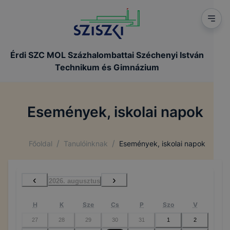
Érdi SZC MOL Százhalombattai Széchenyi István
Technikum és Gimnázium
Események, iskolai napok
/
/
Főoldal
Tanulóinknak
Események, iskolai napok
‹
›
2026. augusztus
H
K
Sze
Cs
P
Szo
V
27
28
29
30
31
1
2