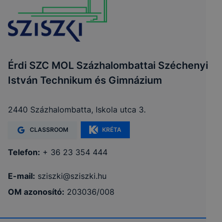
Érdi SZC MOL Százhalombattai Széchenyi
István Technikum és Gimnázium
2440 Százhalombatta, Iskola utca 3.
CLASSROOM
KRÉTA
Telefon:
+ 36 23 354 444
E-mail:
sziszki@sziszki.hu
OM azonosító:
203036/008