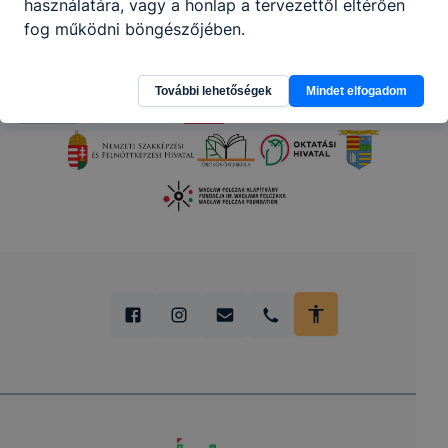
használatára, vagy a honlap a tervezettől eltérően
fog működni böngészőjében.
További lehetőségek
Mindet elfogadom