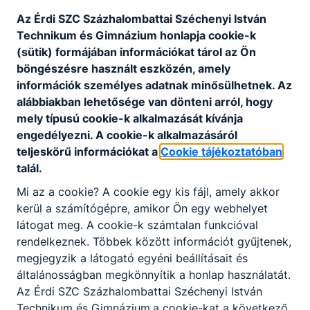
(Szakmajegyzék) rögzítettek), másik halmazát – a
Az É
rdi SZC Százhalombattai Széchenyi István
Programkövetelmények alapján, szakképző
Technikum és Gimnázium
honlapja cookie-k
intézmény és felnőttképző által egyaránt
(sütik) formájában információkat tárol az Ön
szervezhető, jellemzően rövidebb időtartamú,
böngészésre használt eszközén, amely
valamely szakmára ráépülő vagy egyéb speciális
információk személyes adatnak minősülhetnek. Az
tartalmú szakmai képzés keretében
alábbiakban lehetősége van dönteni arról, hogy
megszerezhető – szakképesítések alkotják.
mely típusú cookie-k alkalmazását kívánja
A szakmai képzés befejezése után a képzésben
engedélyezni. A cookie-k alkalmazásáról
részt vevő akkreditált vizsgaközpontban képesítő
teljeskörű információkat a
Cookie tájékoztatóban
vizsgát tehet.
talál.
A sikeres képesítő vizsga eredményeként kiállított
Mi az a cookie? A cookie egy kis fájl, amely akkor
képesítő bizonyítvány államilag elismert, önálló
kerül a számítógépre, amikor Ön egy webhelyet
végzettségi szintet nem biztosító szakképesítést
látogat meg. A cookie-k számtalan funkcióval
tanúsít.
rendelkeznek. Többek között információt gyűjtenek,
megjegyzik a látogató egyéni beállításait és
Ingyenes képzéseinken az első képesítő vizsga
általánosságban megkönnyítik a honlap használatát.
letételéig térítésmentesen tanulhatnak azok, akik
Az É
rdi SZC Százhalombattai Széchenyi István
még nem rendelkeznek az új szakképzési
Technikum és Gimnázium
a cookie-kat a következő
rendszerben szerzett szakképesítéssel.