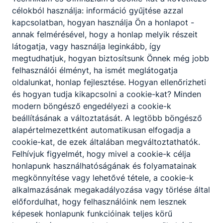
célokból használja: információ gyűjtése azzal
A szakképző intézmény szakmai programjában
kapcsolatban, hogyan használja Ön a honlapot -
meghatározottak szerint, az intézmény
annak felmérésével, hogy a honlap melyik részeit
igazgatójának döntése alapján lehetőség van a
látogatja, vagy használja leginkább, így
korábbi tanulmányok, megszerzett ismeretek és
megtudhatjuk, hogyan biztosítsunk Önnek még jobb
gyakorlat beszámítására, és ezáltal a képzési idő
felhasználói élményt, ha ismét meglátogatja
rövidítésére.
oldalunkat, honlap fejlesztése. Hogyan ellenőrizheti
és hogyan tudja kikapcsolni a cookie-kat? Minden
modern böngésző engedélyezi a cookie-k
beállításának a változtatását. A legtöbb böngésző
alapértelmezettként automatikusan elfogadja a
cookie-kat, de ezek általában megváltoztathatók.
Felhívjuk figyelmét, hogy mivel a cookie-k célja
honlapunk használhatóságának és folyamatainak
Partnereink
megkönnyítése vagy lehetővé tétele, a cookie-k
alkalmazásának megakadályozása vagy törlése által
előfordulhat, hogy felhasználóink nem lesznek
képesek honlapunk funkcióinak teljes körű